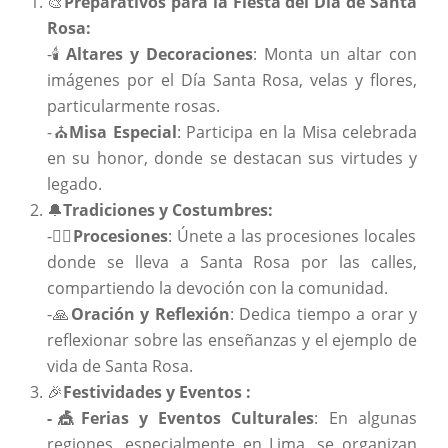
🎨
Preparativos para la Fiesta del Día de Santa
Rosa:
-🕯️
Altares y Decoraciones
: Monta un altar con
imágenes por el Día Santa Rosa, velas y flores,
particularmente rosas.
-⛪
Misa Especial
: Participa en la Misa celebrada
en su honor, donde se destacan sus virtudes y
legado.
🔔
Tradiciones y Costumbres:
-🚶‍♀️
Procesiones
: Únete a las procesiones locales
donde se lleva a Santa Rosa por las calles,
compartiendo la devoción con la comunidad.
-🙏
Oración y Reflexión
: Dedica tiempo a orar y
reflexionar sobre las enseñanzas y el ejemplo de
vida de Santa Rosa.
🎉
Festividades y Eventos :
-🎪Ferias y Eventos Culturales
: En algunas
regiones, especialmente en Lima, se organizan