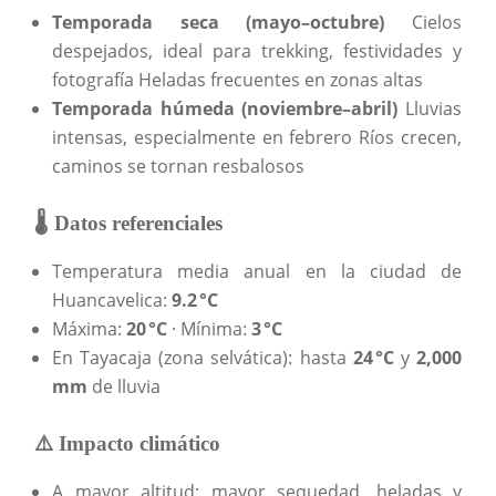
Temporada seca (mayo–octubre)
Cielos
despejados, ideal para trekking, festividades y
fotografía Heladas frecuentes en zonas altas
Temporada húmeda (noviembre–abril)
Lluvias
intensas, especialmente en febrero Ríos crecen,
caminos se tornan resbalosos
🌡️ Datos referenciales
Temperatura media anual en la ciudad de
Huancavelica:
9.2 °C
Máxima:
20 °C
· Mínima:
3 °C
En Tayacaja (zona selvática): hasta
24 °C
y
2,000
mm
de lluvia
⚠️ Impacto climático
A mayor altitud: mayor sequedad, heladas y