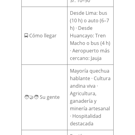
S/. 10–50
Desde Lima: bus
(10 h) o auto (6–7
h) · Desde
🚍 Cómo llegar
Huancayo: Tren
Macho o bus (4 h)
· Aeropuerto más
cercano: Jauja
Mayoría quechua
hablante · Cultura
andina viva ·
Agricultura,
🧑‍🤝‍🧑 Su gente
ganadería y
minería artesanal
· Hospitalidad
destacada