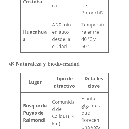
Cristóbal
ca
de
Potoqchi2
A 20 min
Temperatu
Huacahua
en auto
ra entre
si
desde la
40 °C y
ciudad
50 °C
🌿 Naturaleza y biodiversidad
Tipo de
Detalles
Lugar
atractivo
clave
Plantas
Comunida
Bosque de
gigantes
d de
Puyas de
que
Callqui (14
Raimondi
florecen
km)
una vez2