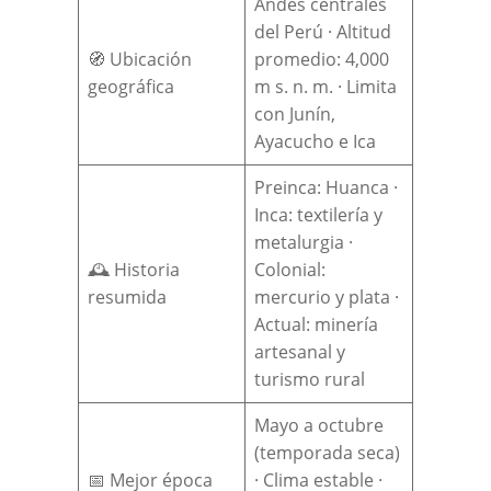
Andes centrales
del Perú · Altitud
🧭 Ubicación
promedio: 4,000
geográfica
m s. n. m. · Limita
con Junín,
Ayacucho e Ica
Preinca: Huanca ·
Inca: textilería y
metalurgia ·
🕰️ Historia
Colonial:
resumida
mercurio y plata ·
Actual: minería
artesanal y
turismo rural
Mayo a octubre
(temporada seca)
📅 Mejor época
· Clima estable ·