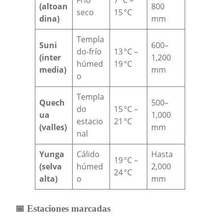
(altoan
800
seco
15 °C
dina)
mm
Templa
Suni
600–
do-frío
13 °C –
(inter
1,200
húmed
19 °C
media)
mm
o
Templa
Quech
500–
do
15 °C –
ua
1,000
estacio
21 °C
(valles)
mm
nal
Yunga
Cálido
Hasta
19 °C –
(selva
húmed
2,000
24 °C
alta)
o
mm
📅 Estaciones marcadas