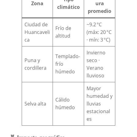
Zona
ura
climático
promedio
Ciudad de
~9.2 °C
Frío de
Huancaveli
(máx: 20 °C
altitud
ca
· mín: 3 °C)
Invierno
Templado-
Puna y
seco ·
frío
cordillera
Verano
húmedo
lluvioso
Mayor
humedad y
Cálido
Selva alta
lluvias
húmedo
estacional
es