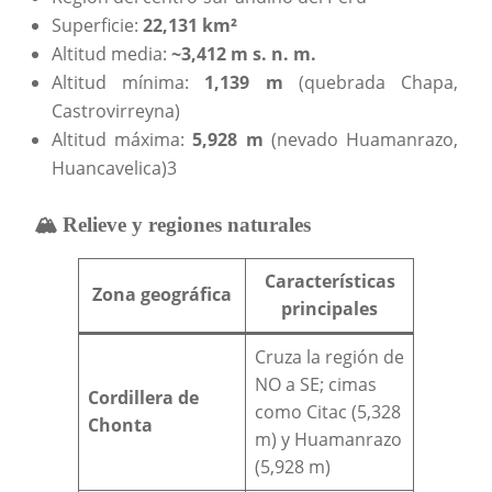
Superficie:
22,131 km²
Altitud media:
~3,412 m s. n. m.
Altitud mínima:
1,139 m
(quebrada Chapa,
Castrovirreyna)
Altitud máxima:
5,928 m
(nevado Huamanrazo,
Huancavelica)3
🏔️ Relieve y regiones naturales
Características
Zona geográfica
principales
Cruza la región de
NO a SE; cimas
Cordillera de
como Citac (5,328
Chonta
m) y Huamanrazo
(5,928 m)