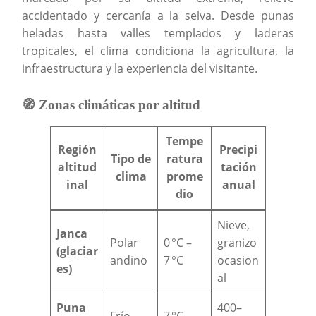
accidentado y cercanía a la selva. Desde punas
heladas hasta valles templados y laderas
tropicales, el clima condiciona la agricultura, la
infraestructura y la experiencia del visitante.
🧭 Zonas climáticas por altitud
Tempe
Región
Precipi
Tipo de
ratura
altitud
tación
clima
prome
inal
anual
dio
Nieve,
Janca
Polar
0 °C –
granizo
(glaciar
andino
7 °C
ocasion
es)
al
Puna
400–
Frío
7 °C –