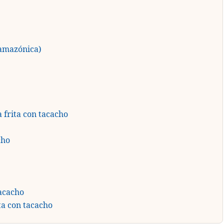
 amazónica)
 frita con tacacho
cho
tacacho
ta con tacacho