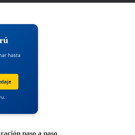
erú
mar hasta
ru.
aración paso a paso