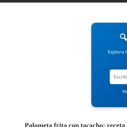
🔍
Explora 
Re
Palometa frita con tacacho: receta