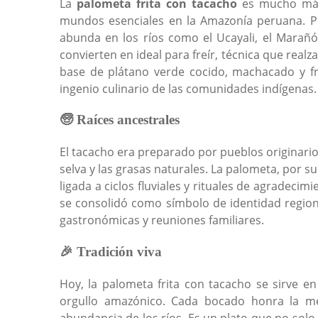
La
palometa frita con tacacho
es mucho más 
mundos esenciales en la Amazonía peruana. P
abunda en los ríos como el Ucayali, el Marañó
convierten en ideal para freír, técnica que realz
base de plátano verde cocido, machacado y fri
ingenio culinario de las comunidades indígenas.
🧓 Raíces ancestrales
El tacacho era preparado por pueblos originari
selva y las grasas naturales. La palometa, por 
ligada a ciclos fluviales y rituales de agradeci
se consolidó como símbolo de identidad regio
gastronómicas y reuniones familiares.
🎉 Tradición viva
Hoy, la palometa frita con tacacho se sirve e
orgullo amazónico. Cada bocado honra la mem
abundancia de los ríos. Es un plato que no solo 