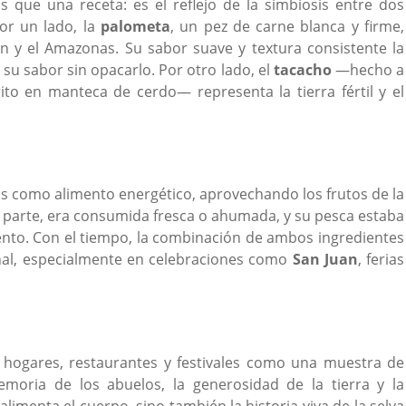
que una receta: es el reflejo de la simbiosis entre dos
or un lado, la
palometa
, un pez de carne blanca y firme,
n y el Amazonas. Su sabor suave y textura consistente la
a su sabor sin opacarlo. Por otro lado, el
tacacho
—hecho a
to en manteca de cerdo— representa la tierra fértil y el
os como alimento energético, aprovechando los frutos de la
su parte, era consumida fresca o ahumada, y su pesca estaba
miento. Con el tiempo, la combinación de ambos ingredientes
nal, especialmente en celebraciones como
San Juan
, ferias
n hogares, restaurantes y festivales como una muestra de
oria de los abuelos, la generosidad de la tierra y la
alimenta el cuerpo, sino también la historia viva de la selva