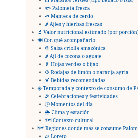
🧺 Plátanos verdes (tipo bellaco o isla)
🐟 Palometa fresca
🧈 Manteca de cerdo
🌶️ Ajíes y hierbas frescas
🔬 Valor nutricional estimado (por porción
🍽️ Con qué acompañarlo
🧅 Salsa criolla amazónica
🌶️ Ají de cocona o aguaje
🥬 Hojas verdes o bijao
🍋 Rodajas de limón o naranja agria
🍹 Bebidas recomendadas
☀️ Temporada y contexto de consumo de Pa
🎉 Celebraciones y festividades
🕒 Momentos del día
🌦️ Clima y estación
🗺️ Contexto cultural
🗺️ Regiones donde más se consume Palome
🌿 Loreto